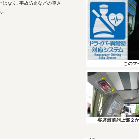
とはなく、事故防止などの導入
ん。
このマ
客席最前列上部２か