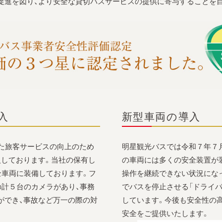
進を図り、より安全な貸切バスサービスの提供に寄与することを目的
入
新型車両の導入
また旅客サービスの向上のため
明星観光バスでは令和７年７
入しております。当社の保有し
の車両には多くの安全装置が
全車両に装備しております。フ
操作を継続できない状況にな
の計５台のカメラがあり、事務
でバスを停止させる「ドライバー
ができ、事故など万一の際の対
しています。今後も安全性の
安全をご提供いたします。