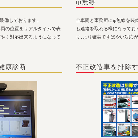
ip無線
も装備しております。
全車両と事務所にip無線を装
車両の位置をリアルタイムで表
も連絡を取れる様になっており
ばやく対応出来るようになって
り、より確実ですばやい対応
健康診断
不正改造車を排除